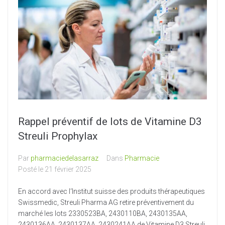
Nos services
Actualités
Produits Vétérinaires
Contact
Rappel préventif de lots de Vitamine D3
Streuli Prophylax
Par
pharmaciedelasarraz
Dans
Pharmacie
Posté le
21 février 2025
En accord avec l‘Institut suisse des produits thérapeutiques
Swissmedic, Streuli Pharma AG retire préventivement du
marché les lots 2330523BA, 2430110BA, 2430135AA,
2430136AA, 2430137AA, 2430241AA de Vitamine D3 Streuli