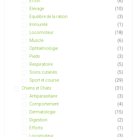
Effort
(6)
Elevage
(10)
Equilibre de la ration
(3)
Immunité
(1)
Locomoteur
(18)
Muscle
(6)
Ophtalmologie
(1)
Pieds
(3)
Respiratoire
(5)
Soins cutanés
(5)
Sport et course
(29)
Chiens et Chats
(31)
Antiparasitaire
(3)
Comportement
(4)
Dermatologie
(15)
Digestion
(2)
Efforts
(1)
Locomoteur
(3)