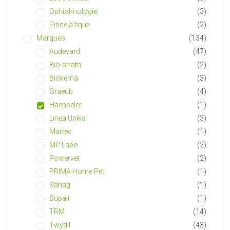
Ophtalmologie
(3)
Pince à tique
(2)
Marques
(134)
Audevard
(47)
Bio-strath
(2)
Biokema
(3)
Graeub
(4)
Haenseler
(1)
Linea Unika
(3)
Martec
(1)
MP Labo
(2)
Powervet
(2)
PRIMA Home Pet
(1)
Sahag
(1)
Supair
(1)
TRM
(14)
Twydil
(43)