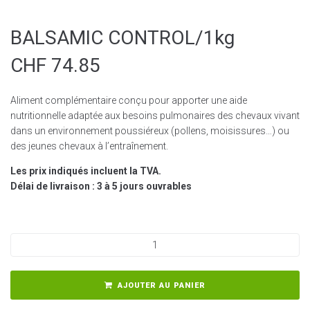
BALSAMIC CONTROL/1kg
CHF
74.85
Aliment complémentaire conçu pour apporter une aide
nutritionnelle adaptée aux besoins pulmonaires des chevaux vivant
dans un environnement poussiéreux (pollens, moisissures…) ou
des jeunes chevaux à l’entraînement.
Les prix indiqués incluent la TVA.
Délai de livraison : 3 à 5 jours ouvrables
quantité de BALSAMIC CONTROL/1kg
AJOUTER AU PANIER
A