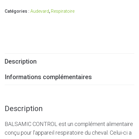
l
Catégories :
Audevard
,
Respiratoire
t
e
r
n
a
t
i
v
Description
e
:
Informations complémentaires
Description
BALSAMIC CONTROL est un complément alimentaire
conçu pour l’appareil respiratoire du cheval. Celui-ci a